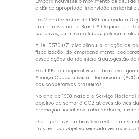
Embora houvesse o movimento de difusão do
didático apropriado, imensidão territorial 
Em 2 de dezembro de 1969 foi criada a Org
cooperativismo no Brasil. A Organização fo
lucrativos, com neutralidade política e religi
A Lei 5.5764/71 disciplinou a criação de 
fiscalização do empreendimento cooperativ
associações, dando início à autogestão do 
Em 1995, o cooperativismo brasileiro ganh
Aliança Cooperativista Internacional (ACI)
das cooperativas brasileiras.
No ano de 1998 nascia o Serviço Nacional 
objetivo de somar à OCB através do viés da
promoção social dos trabalhadores, associa
O cooperativismo brasileiro entrou no séc
País tem por objetivo ser cada vez mais co