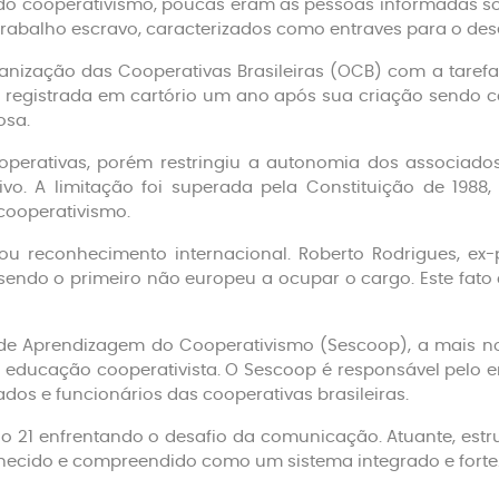
 cooperativismo, poucas eram as pessoas informadas sobr
e trabalho escravo, caracterizados como entraves para o de
anização das Cooperativas Brasileiras (OCB) com a tarefa 
i registrada em cartório um ano após sua criação sendo c
osa.
cooperativas, porém restringiu a autonomia dos associados
o. A limitação foi superada pela Constituição de 1988,
cooperativismo.
ou reconhecimento internacional. Roberto Rodrigues, ex-p
, sendo o primeiro não europeu a ocupar o cargo. Este fa
de Aprendizagem do Cooperativismo (Sescoop), a mais no
 educação cooperativista. O Sescoop é responsável pelo e
dos e funcionários das cooperativas brasileiras.
ulo 21 enfrentando o desafio da comunicação. Atuante, es
nhecido e compreendido como um sistema integrado e forte