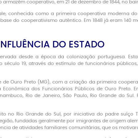
 armazém cooperativo, em 21 de dezembro de 1844, no bair
le, conhecida como a primeira cooperativa moderna do m
 base do cooperativismo autêntico. Em 1848 já eram 140
INFLUÊNCIA DO ESTADO
servada desde a época da colonização portuguesa. Esta
o século 19, através do estímulo de funcionários públicos, m
e de Ouro Preto (MG), com a criação da primeira coopera
a Econômica dos Funcionários Públicos de Ouro Preto. E
ambuco, Rio de Janeiro, São Paulo, Rio Grande do Sul. 
to no Rio Grande do Sul, por iniciativa do padre suíço 
egião, fundadas geralmente por imigrantes de origem alemã
iência de atividades familiares comunitárias, que os motiv