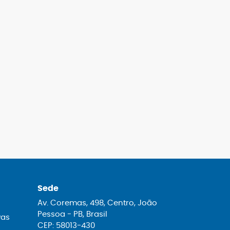
Sede
Av. Coremas, 498, Centro, João
Pessoa - PB, Brasil
vas
CEP: 58013-430