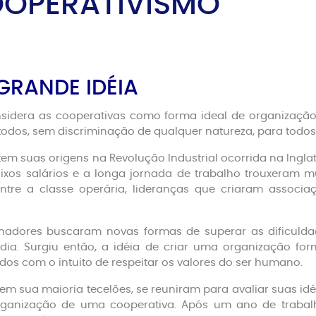
OOPERATIVISMO
GRANDE IDÉIA
sidera as cooperativas como forma ideal de organizaç
a todos, sem discriminação de qualquer natureza, para todos
m suas origens na Revolução Industrial ocorrida na Ingla
ixos salários e a longa jornada de trabalho trouxeram m
ntre a classe operária, lideranças que criaram associaç
abalhadores buscaram novas formas de superar as dificul
ia. Surgiu então, a idéia de criar uma organização fo
dos com o intuito de respeitar os valores do ser humano.
m sua maioria tecelões, se reuniram para avaliar suas idé
ganização de uma cooperativa. Após um ano de trabalh